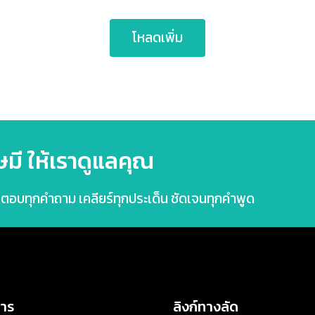
ธรรมดา
vs
โหลดเพิ่ม
บริษัท
เรื่อง
ท
“หัก
ภาษี
ณ
ที่
จ่าย”
ต่าง
มี ให้เราดูแลคุณ
กัน
อย่างไร?
ว ตอบทุกคำถาม เคลียร์ทุกประเด็น ชัดเจนทุกคำพูด
การ
ลิงก์ทางลัด